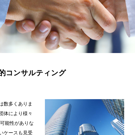
的コンサルティング
は数多くありま
団体により様々
な可能性がありな
いケースも見受